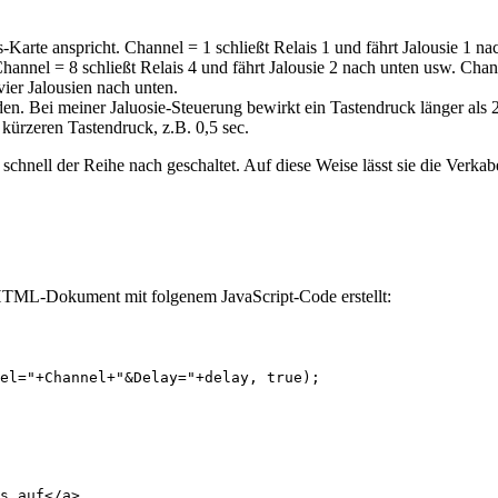
-Karte anspricht. Channel = 1 schließt Relais 1 und fährt Jalousie 1 na
hannel = 8 schließt Relais 4 und fährt Jalousie 2 nach unten usw. Channe
vier Jalousien nach unten.
den. Bei meiner Jaluosie-Steuerung bewirkt ein Tastendruck länger als 
kürzeren Tastendruck, z.B. 0,5 sec.
schnell der Reihe nach geschaltet. Auf diese Weise lässt sie die Verkab
HTML-Dokument mit folgenem JavaScript-Code erstellt:
el="+Channel+"&Delay="+delay, true);
s auf</a>