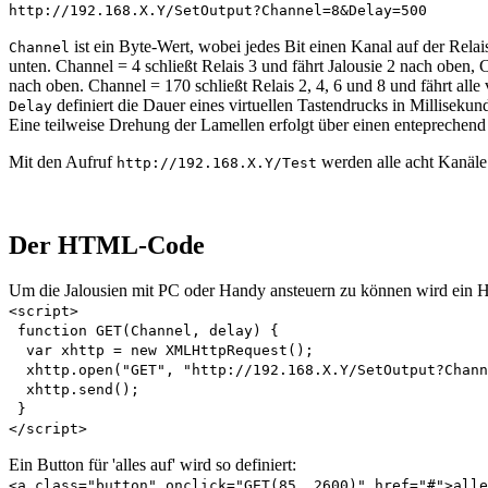
http://192.168.X.Y/SetOutput?Channel=8&Delay=500
ist ein Byte-Wert, wobei jedes Bit einen Kanal auf der Relais
Channel
unten. Channel = 4 schließt Relais 3 und fährt Jalousie 2 nach oben, C
nach oben. Channel = 170 schließt Relais 2, 4, 6 und 8 und fährt alle 
definiert die Dauer eines virtuellen Tastendrucks in Millisekun
Delay
Eine teilweise Drehung der Lamellen erfolgt über einen enteprechend 
Mit den Aufruf
werden alle acht Kanäle 
http://192.168.X.Y/Test
Der HTML-Code
Um die Jalousien mit PC oder Handy ansteuern zu können wird ein 
<script>
function GET(Channel, delay) {
var xhttp = new XMLHttpRequest();
xhttp.open("GET", "http://192.168.X.Y/SetOutput?Chann
xhttp.send();
}
</script>
Ein Button für 'alles auf' wird so definiert:
<a class="button" onclick="GET(85, 2600)" href="#">alle