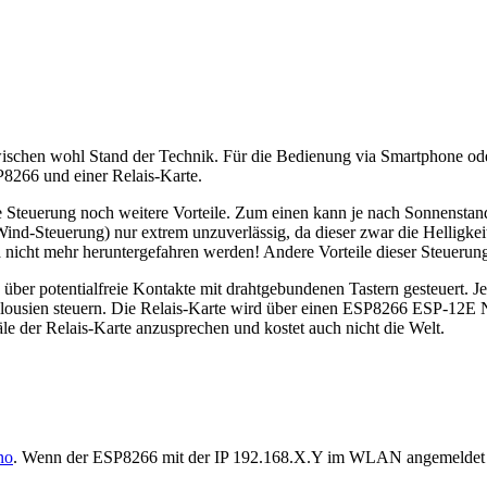
inzwischen wohl Stand der Technik. Für die Bedienung via Smartphone o
SP8266 und einer Relais-Karte.
Steuerung noch weitere Vorteile. Zum einen kann je nach Sonnenstand 
nd-Steuerung) nur extrem unzuverlässig, da dieser zwar die Helligkeit
 nicht mehr heruntergefahren werden! Andere Vorteile dieser Steuerung
r potentialfreie Kontakte mit drahtgebundenen Tastern gesteuert. Je Ja
er Jalousien steuern. Die Relais-Karte wird über einen ESP8266 ESP-1
 der Relais-Karte anzusprechen und kostet auch nicht die Welt.
no
. Wenn der ESP8266 mit der IP 192.168.X.Y im WLAN angemeldet is